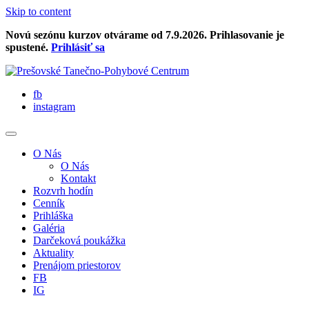
Skip to content
Novú sezónu kurzov otvárame od 7.9.2026. Prihlasovanie je
spustené.
Prihlásiť sa
fb
instagram
O Nás
O Nás
Kontakt
Rozvrh hodín
Cenník
Prihláška
Galéria
Darčeková poukážka
Aktuality
Prenájom priestorov
FB
IG