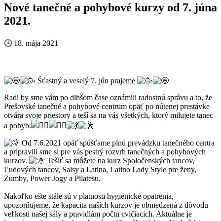
Nové tanečné a pohybové kurzy od 7. júna
2021.
🕒
18. mája 2021
Šťastný a veselý 7. jún prajeme
Radi by sme vám po dlhšom čase oznámili radostnú správu a to, že
Prešovské tanečné a pohybové centrum opäť po nútenej prestávke
otvára svoje priestory a teší sa na vás všetkých, ktorý milujete tanec
a pohyb.
Od 7.6.2021 opäť spúšťame plnú prevádzku tanečného centra
a pripravili sme si pre vás pestrý rozvrh tanečných a pohybových
kurzov.
Tešiť sa môžete na kurz Spoločenských tancov,
Ľudových tancov, Salsy a Latina, Latino Lady Style pre ženy,
Zumby, Power Jogy a Pilatesu.
Nakoľko ešte stále sú v platnosti hygienické opatrenia,
upozorňujeme, že kapacita našich kurzov je obmedzená z dôvodu
veľkosti našej sály a pravidlám počtu cvičiacich. Aktuálne je