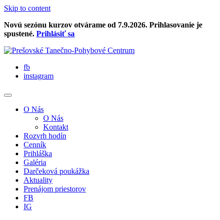
Skip to content
Novú sezónu kurzov otvárame od 7.9.2026. Prihlasovanie je
spustené.
Prihlásiť sa
fb
instagram
O Nás
O Nás
Kontakt
Rozvrh hodín
Cenník
Prihláška
Galéria
Darčeková poukážka
Aktuality
Prenájom priestorov
FB
IG